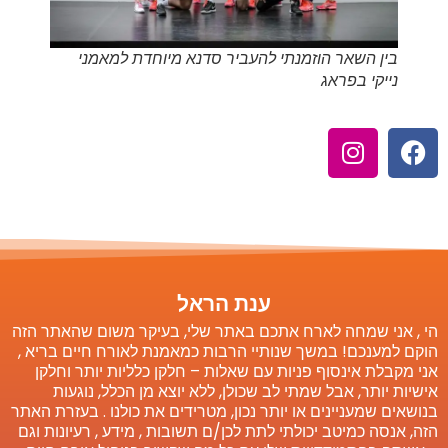
בין השאר הוזמנתי להעביר סדנא מיוחדת למאמני
נייקי בפראג
ענת הראל
הי , אני שמחה לארח אתכם באתר שלי, בעיקר משום שהאתר הזה
הוקם למענכם! במשך שנותיי הרבות כמאמנת לאורח חיים בריא ,
אני מקבלת אינסוף פניות עם שאלות – חלקן כלליות יותר וחלקן
אישיות יותר, אבל שמתי לב שכולן, ללא יוצא מן הכלל, נוגעות
בנושאים שמעניינים או יותר נכון, מטרידים את כולנו . בעזרת האתר
הזה, אנסה כמיטב יכולתי לתת לכן/ם תשובות , מידע , רעיונות וגם