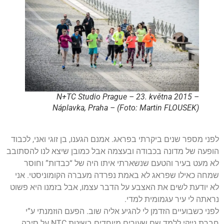
N+TC Studio Prague – 23. května 2015 –
Náplavka, Praha – (Foto: Martin FLOUSEK)
לפני מספר שנים ביקרתי בפראג. אמנם הגענו, בן זוגי ואני, לכבוד
הופעה של מדונה בכבודה ובעצמה אבל כמובן שיצא לנו להסתובב
לא מעט בעיר והטעם שנשארתי איתו היה של “כבדות” וחוסר
שמחה כאילו שפראג לא באמת נפרדה מעברה הקומוניסטי. אני
לא יודעת לשים את האצבע על הדבר עצמו, אבל בזמנו היא פשוט
נראתה לי עיר עגמומית למדי.
לפני כשבועיים הזדמן לי להגיע אליה שוב. הפעם הוזמנתי ע”י
חברת נייקי ללמד שם שעורים מיוחדים בשיטת NTC על סירה